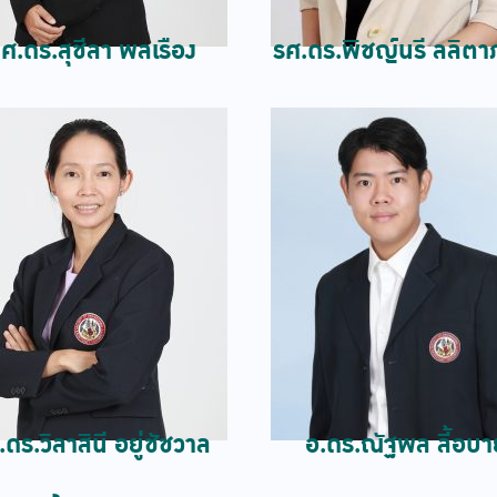
ศ.ดร.สุชีลา พลเรือง
รศ.ดร.พิชญ์นรี ลลิตา
ดร.วิลาสินี อยู่ชัชวาล
อ.ดร.ณัฐพล ลี้อบา