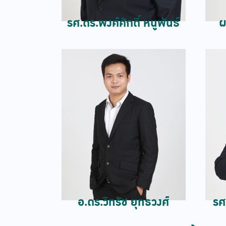
รศ.ดร.พงศ์ศักดิ์ หนูพันธ์
ผ
อ.ดร.วิทรัช ยุทธวงศ์
รศ.