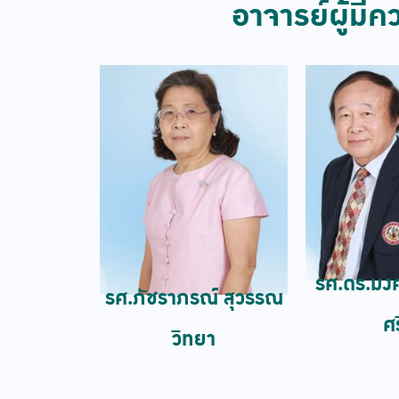
อาจารย์ผู้มี
รศ.ดร.มง
รศ.ภัชราภรณ์ สุวรรณ
ศร
วิทยา