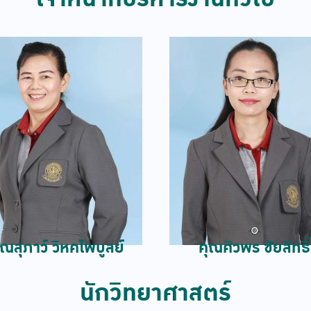
ุณสุภาว์ วิหคไพบูลย์
คุณศิวพร ชัยสิทธิ์
นักวิทยาศาสตร์