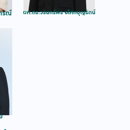
ผศ.ดร.วรินทร์พร อโศกบุญรัตน์
ภรณ์
ย