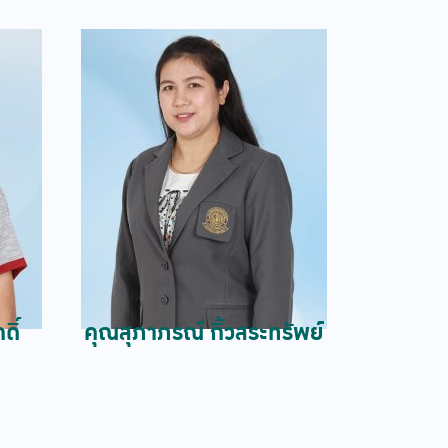
ดิ์
คุณสุภาภรณ์ กิ้วสระทรัพย์