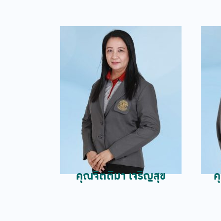
คุณจิตติมา เจริญสุข
ค