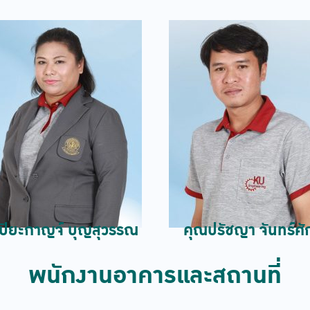
ปิยะกาญจ์ บุญสุวรรณ
คุณปรัชญา จันทร์ศัก
พนักงานอาคารและสถานที่