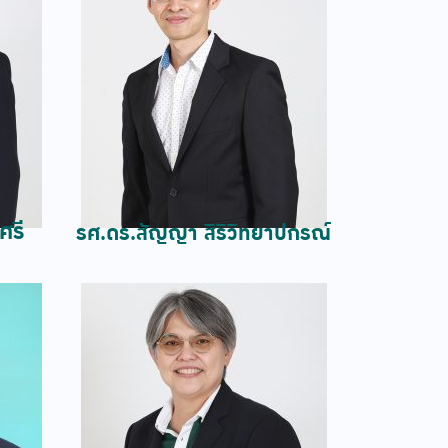
ศรี
รศ.ดร.สัญญา สิริวิทยาปกรณ์