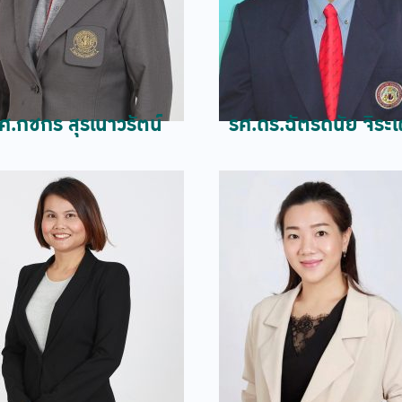
ศ.กชกร สุรเนาวรัตน์
รศ.ดร.ฉัตรดนัย จิระ