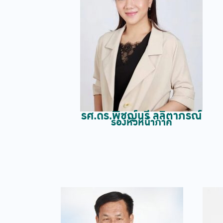
รศ.ดร.พิชญ์นรี ลลิตาภรณ์
รองหัวหน้าภาค