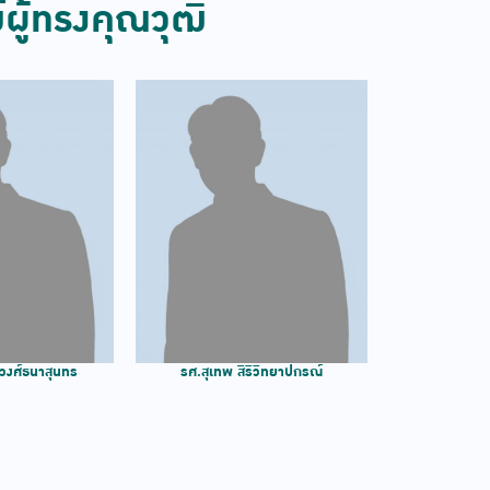
ผู้ทรงคุณวุฒิ
รศ.สุเทพ สิริวิทยาปกรณ์
วงศ์ธนาสุนทร