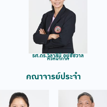
รศ.ดร.วิลาสินี อยู่ชัชวาล
หัวหน้าภาค
คณาจารย์ประจำ