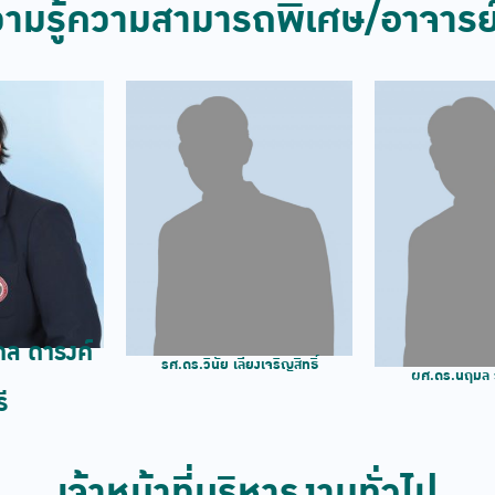
ความรู้ความสามารถพิเศษ/อาจารย์
คล ดารงค์
รศ.ดร.วินัย เลียงเจริญสิทธิ์
ผศ.ดร.นฤมล 
ี
เจ้าหน้าที่บริหารงานทั่วไป