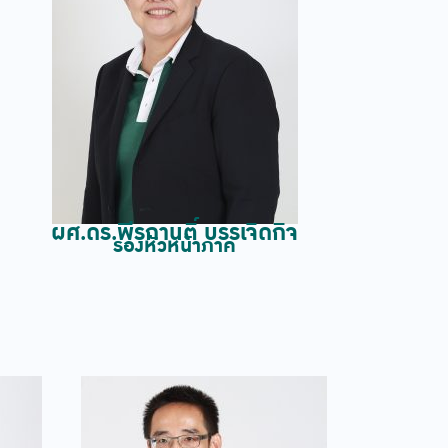
ผศ.ดร.พีรกานติ์ บรรเจิดกิจ
รองหัวหน้าภาค