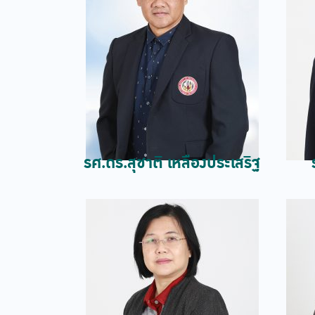
รศ.ดร.สุชาติ เหลืองประเสริฐ