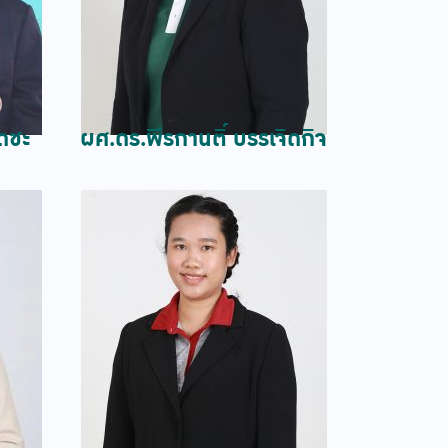
เดชะ
ผศ.ดร.พีรกานติ์ บรรเจิดกิจ