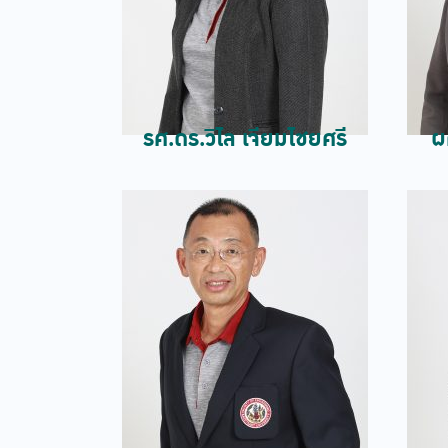
รศ.ดร.วิไล เจียมไชยศรี
ผ