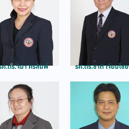
รศ.ดร.จีมา ศรลัมพ์
รศ.ดร.ชาติ เจียมไชย